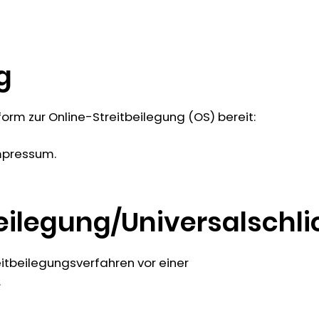
g
form zur Online-Streitbeilegung (OS) bereit:
mpressum.
eilegung/Universalschli
reitbeilegungsverfahren vor einer
.