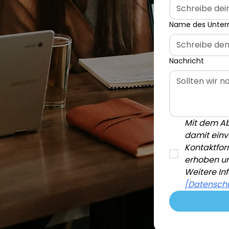
Name des Unte
Nachricht
Mit dem Ab
damit einv
Kontaktfor
erhoben un
[Datenschu